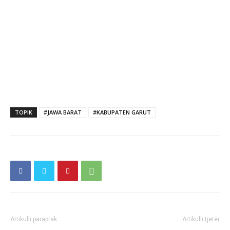
TOPIK
#JAWA BARAT
#KABUPATEN GARUT
Artikulli paraprak
Artikulli tjetër