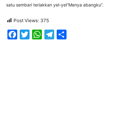
satu sembari teriakkan yel-yel”Menya abangku”.
Post Views:
375
Facebook
Twitter
WhatsApp
Telegram
Share