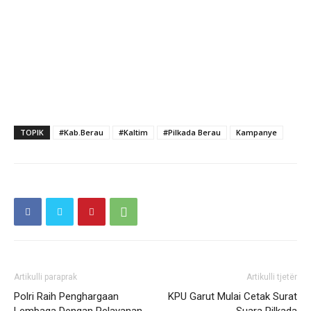
TOPIK
#Kab.Berau
#Kaltim
#Pilkada Berau
Kampanye
Artikulli paraprak
Artikulli tjetër
Polri Raih Penghargaan
KPU Garut Mulai Cetak Surat