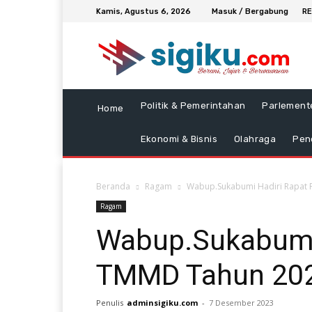
Kamis, Agustus 6, 2026
Masuk / Bergabung
RE
Politik & Pemerintahan
Parlement
Home
Ekonomi & Bisnis
Olahraga
Pen
Beranda
Ragam
Wabup.Sukabumi Hadiri Rapat
Ragam
Wabup.Sukabumi 
TMMD Tahun 20
Penulis
adminsigiku.com
-
7 Desember 2023