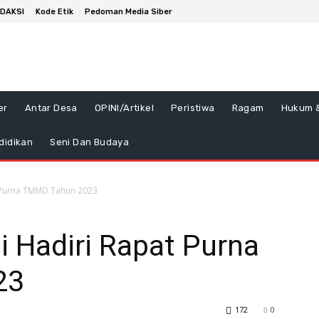
DAKSI
Kode Etik
Pedoman Media Siber
er
Antar Desa
OPINI/Artikel
Peristiwa
Ragam
Hukum &
didikan
Seni Dan Budaya
 Purna TMMD Tahun 2023
Hadiri Rapat Purna
23
172
0