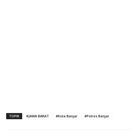
TOPIK
#JAWA BARAT
#Kota Banjar
#Polres Banjar