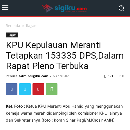
Beranda
Ragam
Ragam
KPU Kepulauan Meranti
Tetapkan 153335 DPS,Dalam
Rapat Pleno Terbuka
Penulis
adminsigiku.com
-
6 April 2023
171
0
Ket. Foto :
Ketua KPU Meranti,Abu Hamid yang menggunakan
kemeja warna merah didampingi oleh komisioner KPU lainnya
dan Sekretarisnya.(foto : koran Sinar Pagi/M.Khosir AMN)