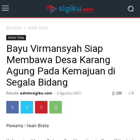
Beranda
Antar Desa
Antar Desa
Bayu Virmansyah Siap
Membawa Desa Karang
Agung Pada Kemajuan di
Segala Bidang
Penulis
adminsigiku.com
-
2 Agustus 2021
239
0
Pewarta : Iwan Brata