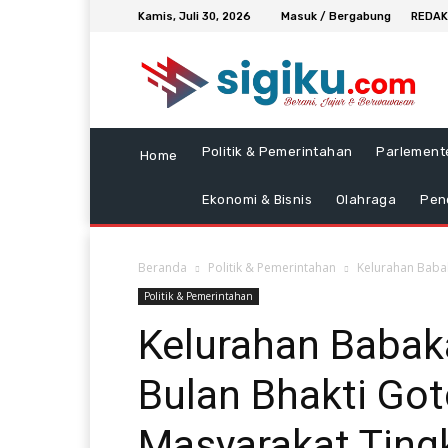
Kamis, Juli 30, 2026
Masuk / Bergabung
REDAK
Politik & Pemerintahan
Parlement
Home
Ekonomi & Bisnis
Olahraga
Pen
Beranda
Politik & Pemerintahan
Kelurahan Babak
Politik & Pemerintahan
Kelurahan Babak
Bulan Bhakti Go
Masyarakat Ting