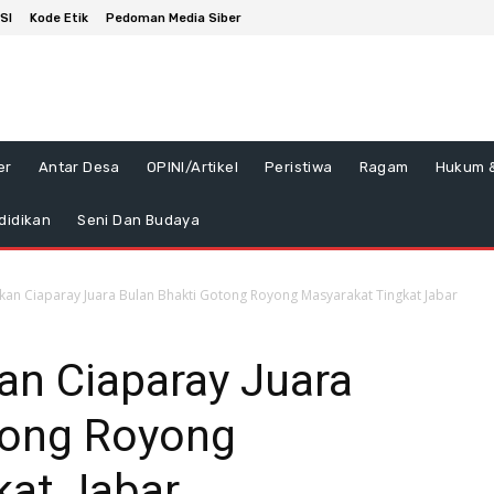
SI
Kode Etik
Pedoman Media Siber
er
Antar Desa
OPINI/Artikel
Peristiwa
Ragam
Hukum &
didikan
Seni Dan Budaya
an Ciaparay Juara Bulan Bhakti Gotong Royong Masyarakat Tingkat Jabar
an Ciaparay Juara
tong Royong
kat Jabar