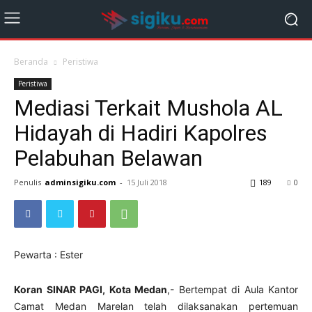
Beranda
Peristiwa
Peristiwa
Mediasi Terkait Mushola AL
Hidayah di Hadiri Kapolres
Pelabuhan Belawan
Penulis
adminsigiku.com
-
15 Juli 2018
189
0
Pewarta : Ester
Koran SINAR PAGI, Kota Medan
,- Bertempat di Aula Kantor
Camat Medan Marelan telah dilaksanakan pertemuan