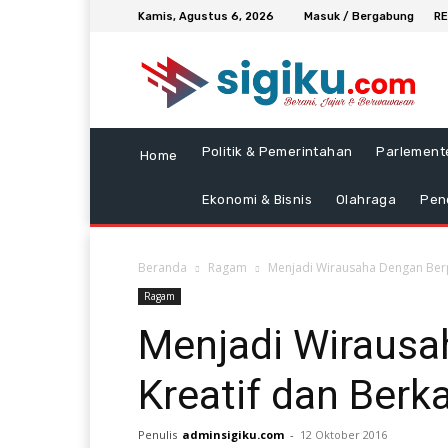
Kamis, Agustus 6, 2026
Masuk / Bergabung
RE
Politik & Pemerintahan
Parlement
Home
Ekonomi & Bisnis
Olahraga
Pen
Beranda
Ragam
Menjadi Wirausaha Dengan Berpik
Ragam
Menjadi Wirausa
Kreatif dan Berka
Penulis
adminsigiku.com
-
12 Oktober 2016