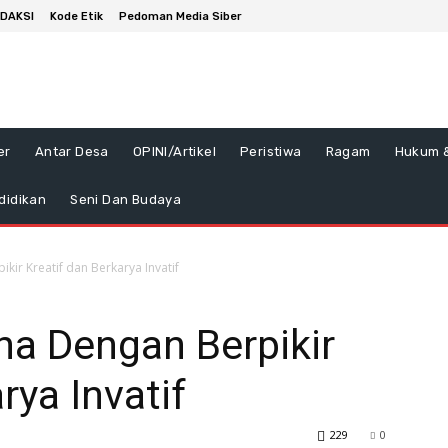
DAKSI
Kode Etik
Pedoman Media Siber
er
Antar Desa
OPINI/Artikel
Peristiwa
Ragam
Hukum &
didikan
Seni Dan Budaya
ir Kreatif dan Berkarya Invatif
ha Dengan Berpikir
rya Invatif
229
0