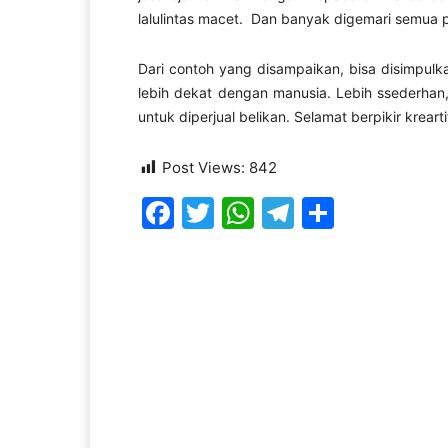
lalulintas macet. Dan banyak digemari semua p
Dari contoh yang disampaikan, bisa disimpulka
lebih dekat dengan manusia. Lebih ssederhan,
untuk diperjual belikan. Selamat berpikir krearti
Post Views:
842
Facebook
Twitter
WhatsApp
Telegram
Share